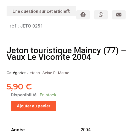
Une question sur cet article
réf :
JETO 0251
Jeton touristique Maincy (77) –
Vaux Le Vicomte 2004
Catégories
Jetons
|
Seine-Et-Marne
5,90
€
quantité
Disponibilité :
En stock
de
Ajouter au panier
Jeton
touristique
Maincy
(77)
Année
2004
-