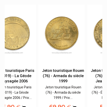
is
Jeton touristique Rouen
Jeton touristique Rouen
(76) - Armada du siècle
(76) - Église Sainte
1999
Jeanne D'arc 2006
Jeton touristique Rouen
Jeton touristique Rouen
(76) - Armada du siècle
(76) - Église Sainte Jeanne
1999 / Prix:…
D'arc 2006 /…
69,90
5,90