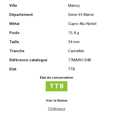
Ville
Maincy
Vaux
Le
Département
Seine-Et-Marne
Vicomte
2004
Métal
Cupro-Alu-Nickel
Poids
15, 8 g
Taille
34 mm
Tranche
Cannellée
Référence catalogue
77MAIN1/04B
Etat
TTB
État de conservation
Voir le thème
Châteaux