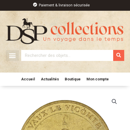
Aller
Paiement & livraison sécurisée
au
contenu
Rechercher
Accueil
Actualités
Boutique
Mon compte