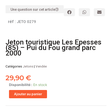
Une question sur cet article
réf :
JETO 0279
Jeton touristique Les Epesses
(85) – Pui du Fou grand parc
2000
Catégories
Jetons
|
Vendée
29,90
€
quantité
Disponibilité :
En stock
de
Ajouter au panier
Jeton
touristique
Les
Epesses