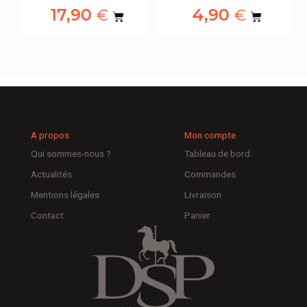
17,90
4,90
€
€
A propos
Mon compte
Qui sommes-nous ?
Tableau de bord
Actualités
Commandes
Mentions légales
Livraison
Contact
Panier