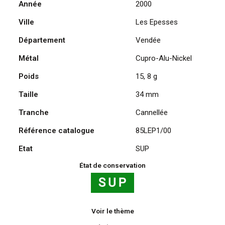
Année
2000
(85)
Ville
Les Epesses
-
Pui
Département
Vendée
du
Fou
Métal
Cupro-Alu-Nickel
grand
Poids
15, 8 g
parc
2000
Taille
34 mm
Tranche
Cannellée
Référence catalogue
85LEP1/00
Etat
SUP
État de conservation
Voir le thème