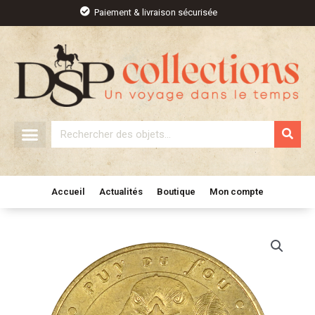
Aller
Paiement & livraison sécurisée
au
contenu
Rechercher
Accueil
Actualités
Boutique
Mon compte