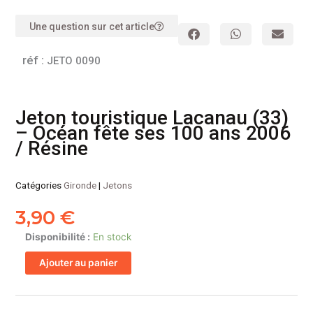
Une question sur cet article
réf :
JETO 0090
Jeton touristique Lacanau (33)
– Océan fête ses 100 ans 2006
/ Résine
Catégories
Gironde
|
Jetons
3,90
€
quantité
Disponibilité :
En stock
de
Ajouter au panier
Jeton
touristique
Lacanau
(33)