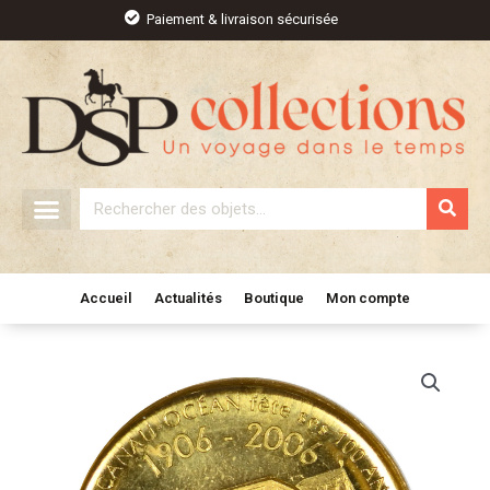
Aller
Paiement & livraison sécurisée
au
contenu
Rechercher
Accueil
Actualités
Boutique
Mon compte