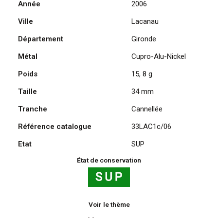
Année
2006
-
Ville
Lacanau
Océan
fête
Département
Gironde
ses
100
Métal
Cupro-Alu-Nickel
ans
Poids
15, 8 g
2006
/
Taille
34 mm
Résine
Tranche
Cannellée
Référence catalogue
33LAC1c/06
Etat
SUP
État de conservation
Voir le thème