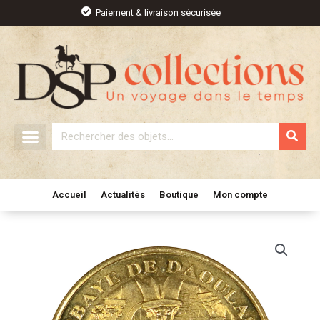
Aller
Paiement & livraison sécurisée
au
contenu
Rechercher
Accueil
Actualités
Boutique
Mon compte