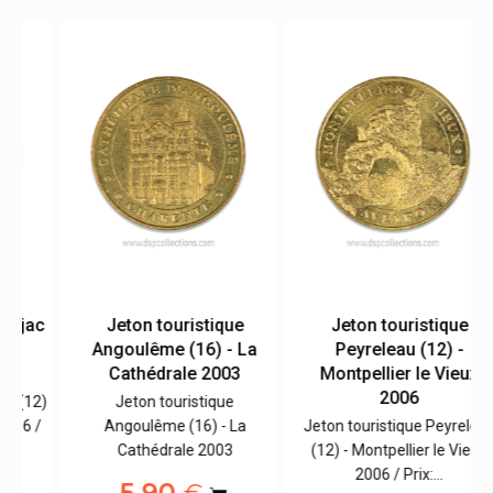
ac
Jeton touristique
Jeton touristique
Angoulême (16) - La
Peyreleau (12) -
Cathédrale 2003
Montpellier le Vieux
2006
2)
Jeton touristique
 /
Angoulême (16) - La
Jeton touristique Peyreleau
Cathédrale 2003
(12) - Montpellier le Vieux
2006 / Prix:…
5,90