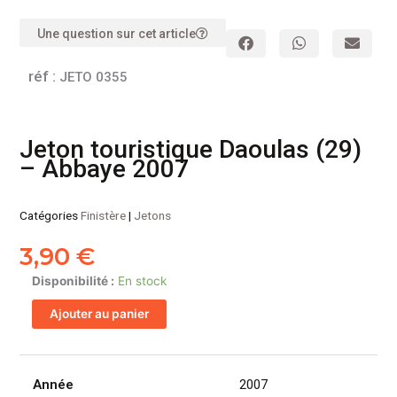
Une question sur cet article
réf :
JETO 0355
Jeton touristique Daoulas (29)
– Abbaye 2007
Catégories
Finistère
|
Jetons
3,90
€
quantité
Disponibilité :
En stock
de
Ajouter au panier
Jeton
touristique
Daoulas
(29)
Année
2007
-