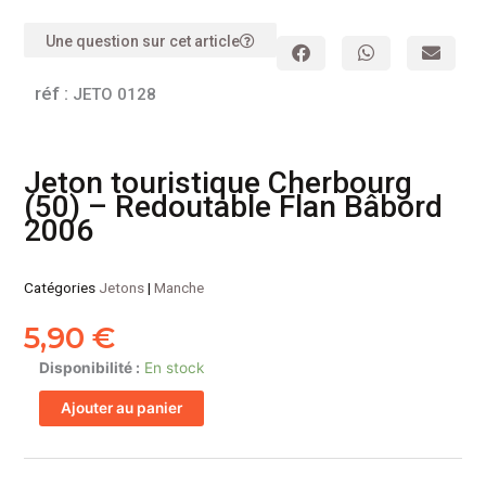
Une question sur cet article
réf :
JETO 0128
Jeton touristique Cherbourg
(50) – Redoutable Flan Bâbord
2006
Catégories
Jetons
|
Manche
5,90
€
quantité
Disponibilité :
En stock
de
Ajouter au panier
Jeton
touristique
Cherbourg
(50)