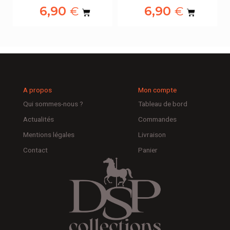
6,90
6,90
€
€
A propos
Mon compte
Qui sommes-nous ?
Tableau de bord
Actualités
Commandes
Mentions légales
Livraison
Contact
Panier