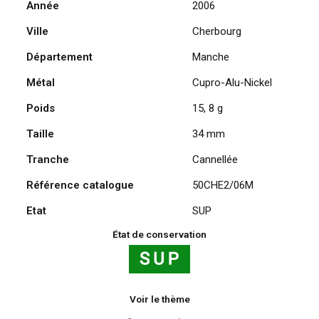
Année
2006
-
Ville
Cherbourg
Redoutable
Flan
Département
Manche
Bâbord
2006
Métal
Cupro-Alu-Nickel
Poids
15, 8 g
Taille
34 mm
Tranche
Cannellée
Référence catalogue
50CHE2/06M
Etat
SUP
État de conservation
Voir le thème