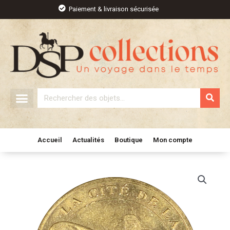
Aller
Paiement & livraison sécurisée
au
contenu
Rechercher
Accueil
Actualités
Boutique
Mon compte