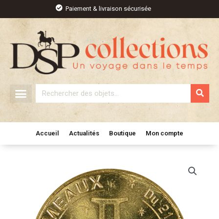
Aller
Paiement & livraison sécurisée
au
contenu
Rechercher
Accueil
Actualités
Boutique
Mon compte