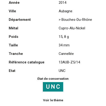
Année
2014
-
Signes
Ville
Aubagne
du
Département
> Bouches-Du-Rhône
Zodiaque,
Gémeaux
Métal
Cupro-Alu-Nickel
2014
Poids
15, 8 g
Taille
34 mm
Tranche
Cannellée
Référence catalogue
13AUB-Z5/14
Etat
UNC
État de conservation
Voir le thème