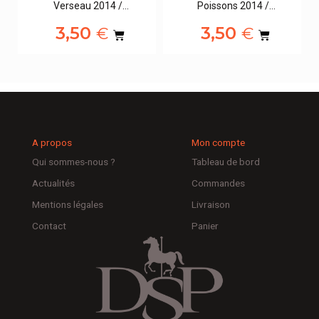
Verseau 2014 /…
Poissons 2014 /…
3,50
3,50
€
€
A propos
Mon compte
Qui sommes-nous ?
Tableau de bord
Actualités
Commandes
Mentions légales
Livraison
Contact
Panier