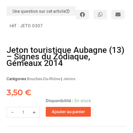
Une question sur cet article
réf :
JETO 0307
Jeton touristique Aubagne (13)
– Signes du Zodiaque,
Gémeaux 2014
Catégories
Bouches-Du-Rhône
|
Jetons
3,50
€
quantité
Disponibilité :
En stock
de
-
+
Ajouter au panier
Jeton
touristique
Aubagne
(13)