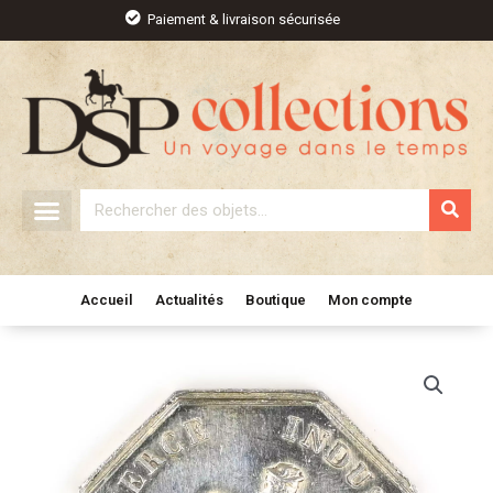
Aller
Paiement & livraison sécurisée
au
contenu
Rechercher
Accueil
Actualités
Boutique
Mon compte