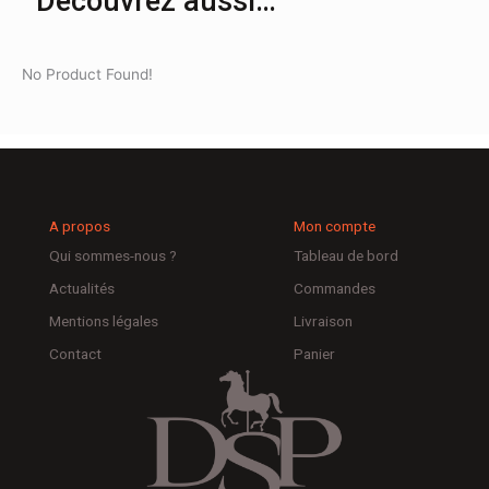
Découvrez aussi…
No Product Found!
A propos
Mon compte
Qui sommes-nous ?
Tableau de bord
Actualités
Commandes
Mentions légales
Livraison
Contact
Panier