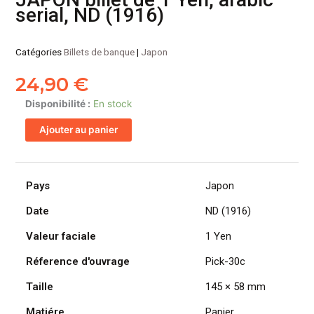
serial, ND (1916)
Catégories
Billets de banque
|
Japon
24,90
€
quantité
Disponibilité :
En stock
de
Ajouter au panier
JAPON
billet
de
1
Pays
Japon
Yen,
Date
ND (1916)
arabic
serial,
Valeur faciale
1 Yen
ND
(1916)
Réference d'ouvrage
Pick-30c
Taille
145 × 58 mm
Matiére
Papier