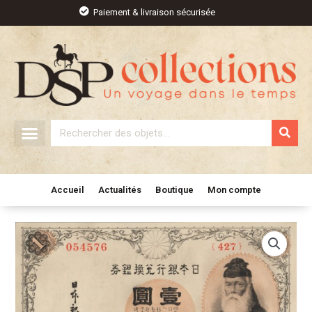
Aller
Paiement & livraison sécurisée
au
contenu
Rechercher
Accueil
Actualités
Boutique
Mon compte