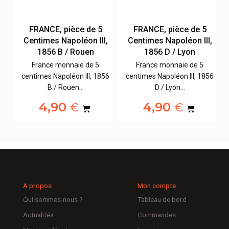
FRANCE, pièce de 5
FRANCE, pièce de 5
,
Centimes Napoléon III,
Centimes Napoléon III,
1856 B / Rouen
1856 D / Lyon
France monnaie de 5
France monnaie de 5
56
centimes Napoléon III, 1856
centimes Napoléon III, 1856
B / Rouen…
D / Lyon…
4,90
4,90
€
€
A propos
Mon compte
Qui sommes-nous ?
Tableau de bord
Actualités
Commandes