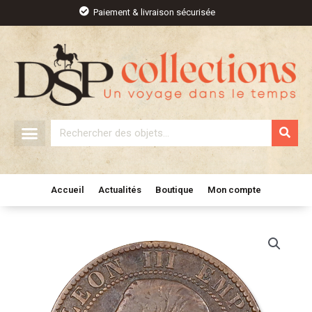
Aller
Paiement & livraison sécurisée
au
contenu
Rechercher
Accueil
Actualités
Boutique
Mon compte