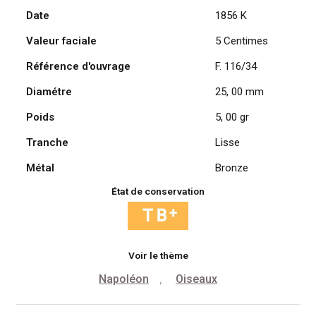
Date
1856 K
Napoléon
III,
Valeur faciale
5 Centimes
1856
K
Référence d'ouvrage
F. 116/34
/
Diamétre
25, 00 mm
Bordeaux
Poids
5, 00 gr
Tranche
Lisse
Métal
Bronze
État de conservation
Voir le thème
Napoléon
Oiseaux
,