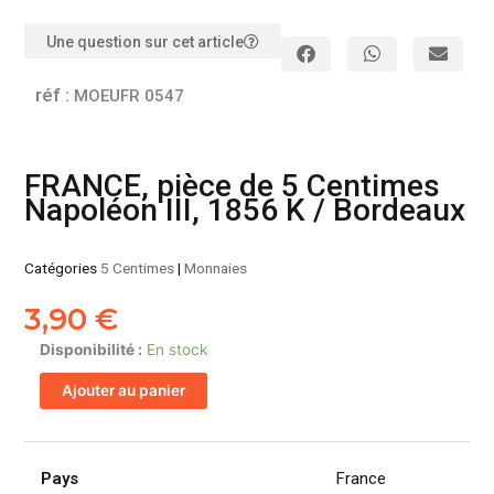
Une question sur cet article
réf :
MOEUFR 0547
FRANCE, pièce de 5 Centimes
Napoléon III, 1856 K / Bordeaux
Catégories
5 Centimes
|
Monnaies
3,90
€
quantité
Disponibilité :
En stock
de
Ajouter au panier
FRANCE,
pièce
de
5
Pays
France
Centimes