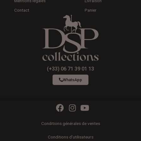
Mentions légales
Livraison
Contact
Panier
(+33) 06 71 39 01 13
WhatsApp
F
I
Y
a
n
o
c
s
u
Conditions générales de ventes
e
t
t
b
a
u
Conditions d’utilisateurs