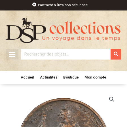
Aller
Paiement & livraison sécurisée
au
contenu
Rechercher
Accueil
Actualités
Boutique
Mon compte