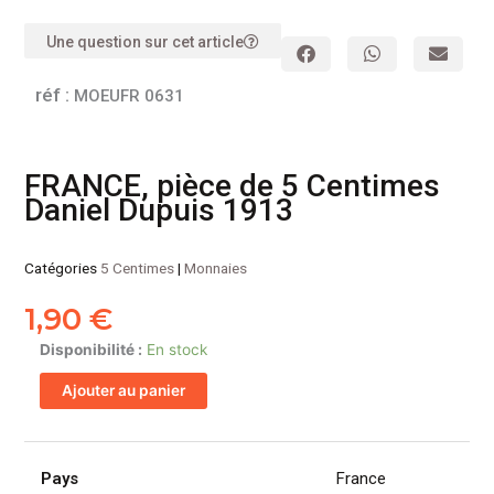
Une question sur cet article
réf :
MOEUFR 0631
FRANCE, pièce de 5 Centimes
Daniel Dupuis 1913
Catégories
5 Centimes
|
Monnaies
1,90
€
quantité
Disponibilité :
En stock
de
Ajouter au panier
FRANCE,
pièce
de
5
Pays
France
Centimes