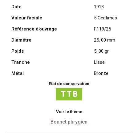
Date
1913
Daniel
Dupuis
Valeur faciale
5 Centimes
1913
Référence d'ouvrage
F.119/25
Diamétre
25, 00 mm
Poids
5, 00 gr
Tranche
Lisse
Métal
Bronze
État de conservation
Voir le thème
Bonnet phrygien