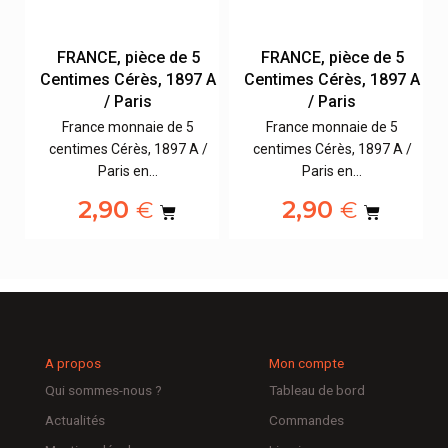
FRANCE, pièce de 5
FRANCE, pièce de 5
 A
Centimes Cérès, 1897 A
Centimes Cérès, 1897 A
/ Paris
/ Paris
France monnaie de 5
France monnaie de 5
/
centimes Cérès, 1897 A /
centimes Cérès, 1897 A /
Paris en…
Paris en…
2,90
2,90
€
€
A propos
Mon compte
Qui sommes-nous ?
Tableau de bord
Actualités
Commandes