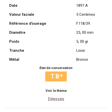
Date
1897 A
Cérès,
1897
Valeur faciale
5 Centimes
A
/
Référence d'ouvrage
F.118/39
Paris
Diamétre
25, 00 mm
Poids
5, 00 gr
Tranche
Lisse
Métal
Bronze
État de conservation
Voir le thème
Déesses