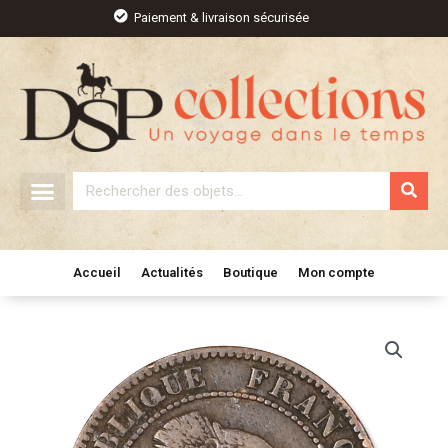
Aller
Paiement & livraison sécurisée
au
contenu
Rechercher
Accueil
Actualités
Boutique
Mon compte