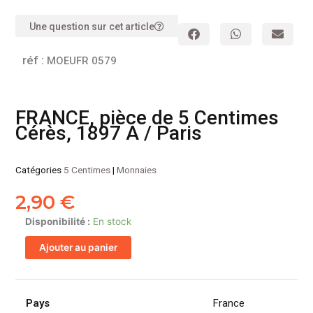
Une question sur cet article
réf :
MOEUFR 0579
FRANCE, pièce de 5 Centimes
Cérès, 1897 A / Paris
Catégories
5 Centimes
|
Monnaies
2,90
€
quantité
Disponibilité :
En stock
de
Ajouter au panier
FRANCE,
pièce
de
5
Pays
France
Centimes