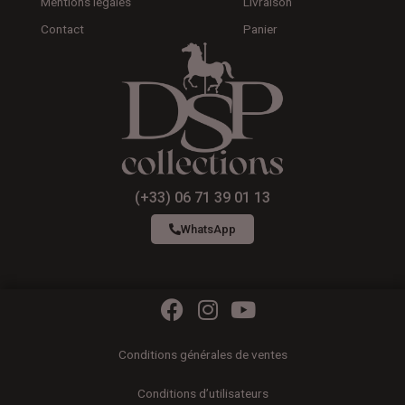
Mentions légales
Livraison
Contact
Panier
(+33) 06 71 39 01 13
WhatsApp
F
I
Y
a
n
o
c
s
u
Conditions générales de ventes
e
t
t
b
a
u
Conditions d’utilisateurs