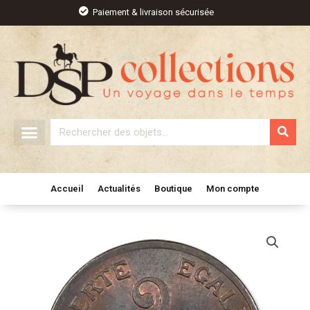
Aller
Paiement & livraison sécurisée
au
contenu
Rechercher
Accueil
Actualités
Boutique
Mon compte