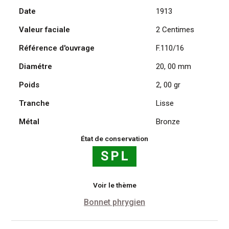
Date
1913
Daniel
Dupuis
Valeur faciale
2 Centimes
1913
Référence d'ouvrage
F.110/16
Diamétre
20, 00 mm
Poids
2, 00 gr
Tranche
Lisse
Métal
Bronze
État de conservation
Voir le thème
Bonnet phrygien