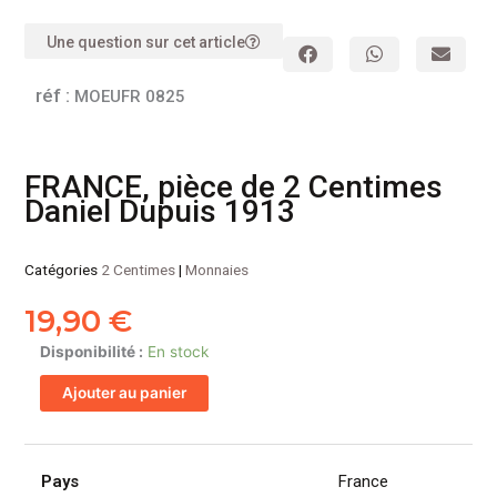
Une question sur cet article
réf :
MOEUFR 0825
FRANCE, pièce de 2 Centimes
Daniel Dupuis 1913
Catégories
2 Centimes
|
Monnaies
19,90
€
quantité
Disponibilité :
En stock
de
Ajouter au panier
FRANCE,
pièce
de
2
Pays
France
Centimes