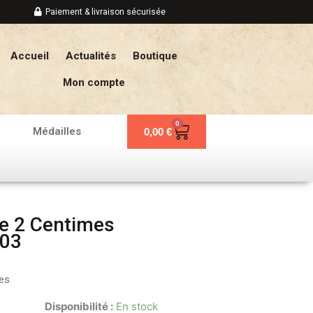
Paiement & livraison sécurisée
Accueil
Actualités
Boutique
Mon compte
0
Panier
Médailles
0,00
€
e 2 Centimes
903
es
Disponibilité :
En stock