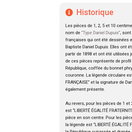
Historique
Les pièces de 1, 2, 5 et 10 centim
nom de
“Type Daniel Dupuis”
, son
françaises qui ont été dessinées 
Baptiste Daniel Dupuis. Elles ont é
partir de 1898 et ont été utilisées 
de ces pièces représente de profil 
République, coiffée du bonnet phr
couronne. La légende circulaire e
FRANÇAISE” et la signature de Dan
également présente.
Au revers, pour les pièces de 1 et
est “LIBERTÉ ÉGALITÉ FRATERNITÉ”
pièce en son centre. Pour les pièc
la légende est “LIBERTÉ ÉGALITÉ 
la République cuirassée et drapée,