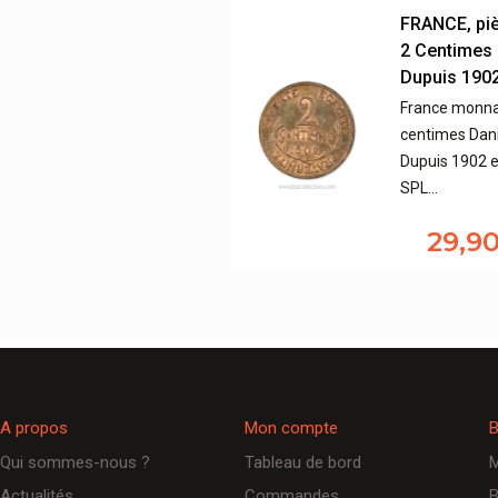
FRANCE, pi
2 Centimes 
Dupuis 190
France monna
centimes Dani
Dupuis 1902 e
SPL…
29,9
A propos
Mon compte
B
Qui sommes-nous ?
Tableau de bord
M
Actualités
Commandes
B