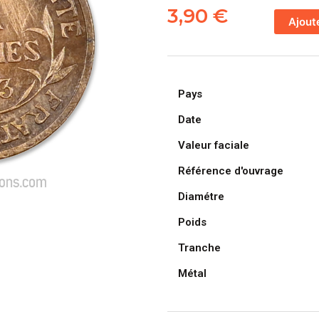
de
3,90
€
Ajout
FRANCE,
pièce
de
2
Pays
Centimes
Daniel
Date
Dupuis
Valeur faciale
1903
Référence d'ouvrage
Diamétre
Poids
Tranche
Métal