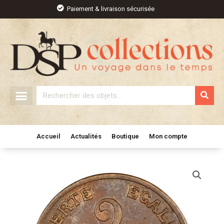
Aller
Paiement & livraison sécurisée
au
contenu
Rechercher
Accueil
Actualités
Boutique
Mon compte