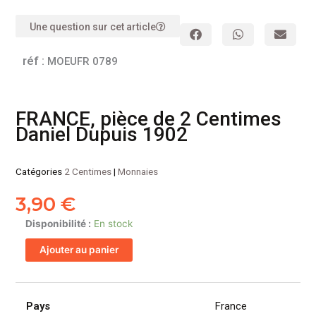
Une question sur cet article
réf :
MOEUFR 0789
FRANCE, pièce de 2 Centimes
Daniel Dupuis 1902
Catégories
2 Centimes
|
Monnaies
3,90
€
quantité
Disponibilité :
En stock
de
Ajouter au panier
FRANCE,
pièce
de
2
Pays
France
Centimes