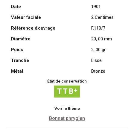
Date
1901
Daniel
Dupuis
Valeur faciale
2 Centimes
1902
Référence d'ouvrage
F.110/7
Diamétre
20, 00 mm
Poids
2, 00 gr
Tranche
Lisse
Métal
Bronze
État de conservation
Voir le thème
Bonnet phrygien