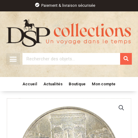
Aller
Paiement & livraison sécurisée
au
contenu
Rechercher
Accueil
Actualités
Boutique
Mon compte