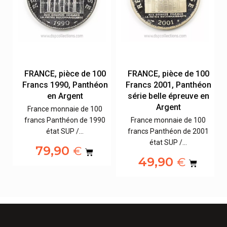
0
FRANCE, pièce de 100
FRANCE, pièce de 100
on
Francs 1990, Panthéon
Francs 2001, Panthéon
en Argent
série belle épreuve en
Argent
France monnaie de 100
6
francs Panthéon de 1990
France monnaie de 100
état SUP /…
francs Panthéon de 2001
état SUP /…
79,90
€
49,90
€