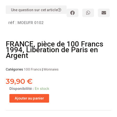
Une question sur cet article
réf :
MOEUFR 0102
FRANCE, pièce de 100 Francs
1994, Libération de Paris en
Argent
Catégories
100 Francs
|
Monnaies
39,90
€
quantité
Disponibilité :
En stock
de
Ajouter au panier
FRANCE,
pièce
de
100