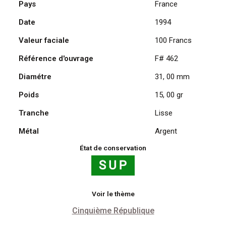
Pays
France
Francs
Date
1994
1994,
Libération
Valeur faciale
100 Francs
de
Paris
Référence d'ouvrage
F# 462
en
Diamétre
31, 00 mm
Argent
Poids
15, 00 gr
Tranche
Lisse
Métal
Argent
État de conservation
Voir le thème
Cinquième République