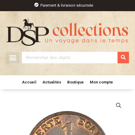
Aller
Paiement & livraison sécurisée
au
contenu
Rechercher
Accueil
Actualités
Boutique
Mon compte