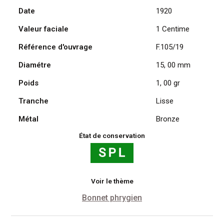
Date
1920
Daniel
Dupuis
Valeur faciale
1 Centime
1920
Référence d'ouvrage
F.105/19
Diamétre
15, 00 mm
Poids
1, 00 gr
Tranche
Lisse
Métal
Bronze
État de conservation
Voir le thème
Bonnet phrygien