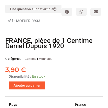
Une question sur cet article
réf :
MOEUFR 0933
FRANCE, pièce de 1 Centime
Daniel Dupuis 1920
Catégories
1 Centime
|
Monnaies
3,90
€
quantité
Disponibilité :
En stock
de
Ajouter au panier
FRANCE,
pièce
de
1
Pays
France
Centime