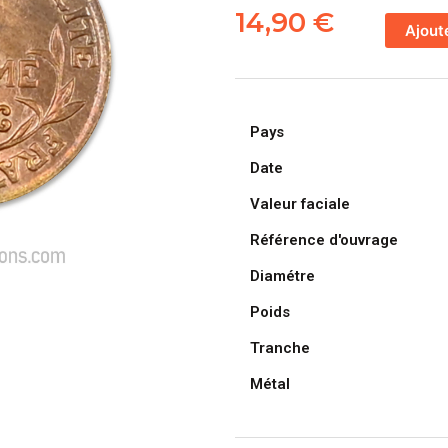
de
14,90
€
Ajout
FRANCE,
pièce
de
1
Pays
Centime
Daniel
Date
Dupuis
Valeur faciale
1916
Référence d'ouvrage
Diamétre
Poids
Tranche
Métal