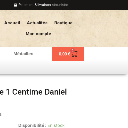
Paiement & livraison sécurisée
Accueil
Actualités
Boutique
Mon compte
0
Panier
Médailles
0,00
€
e 1 Centime Daniel
s
Disponibilité :
En stock