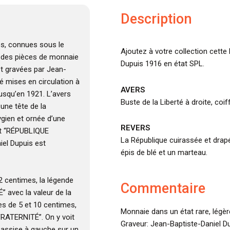
Description
es, connues sous le
Ajoutez à votre collection cette
t des pièces de monnaie
Dupuis 1916 en état SPL.
et gravées par Jean-
té mises en circulation à
AVERS
jusqu’en 1921. L’avers
Buste de la Liberté à droite, coi
une tête de la
ygien et ornée d’une
REVERS
st “RÉPUBLIQUE
La République cuirassée et drapé
iel Dupuis est
épis de blé et un marteau.
 2 centimes, la légende
Commentaire
 avec la valeur de la
es de 5 et 10 centimes,
Monnaie dans un état rare, légè
FRATERNITÉ”. On y voit
Graveur: Jean-Baptiste-Daniel Du
 assise à gauche sur un