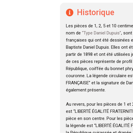
Historique
Les pièces de 1, 2, 5 et 10 centim
nom de
“Type Daniel Dupuis”
, son
françaises qui ont été dessinées 
Baptiste Daniel Dupuis. Elles ont é
partir de 1898 et ont été utilisées 
de ces pièces représente de profil 
République, coiffée du bonnet phr
couronne. La légende circulaire e
FRANÇAISE” et la signature de Dan
également présente.
Au revers, pour les pièces de 1 et
est “LIBERTÉ ÉGALITÉ FRATERNITÉ”
pièce en son centre. Pour les pièc
la légende est “LIBERTÉ ÉGALITÉ 
la République cuirassée et drapée,