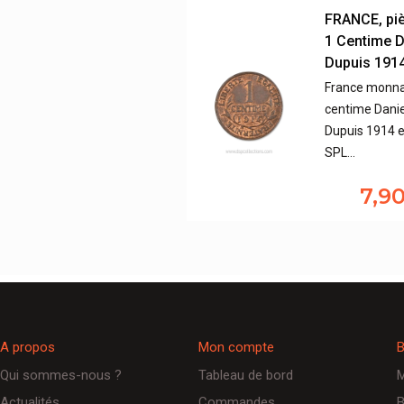
FRANCE, pi
1 Centime D
Dupuis 191
France monna
centime Danie
Dupuis 1914 e
SPL…
7,9
A propos
Mon compte
B
Qui sommes-nous ?
Tableau de bord
M
Actualités
Commandes
B