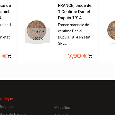
èce de
FRANCE, pièce de
aniel
1 Centime Daniel
4
Dupuis 1914
ie de 1
France monnaie de 1
l
centime Daniel
Out Of
n état
Dupuis 1914 en état
Stock
SPL…
0
7,90
€
€
outique
onnaies
Médailles
illets de banque