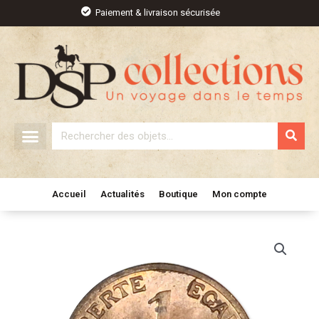
Aller
Paiement & livraison sécurisée
au
contenu
Rechercher
Accueil
Actualités
Boutique
Mon compte