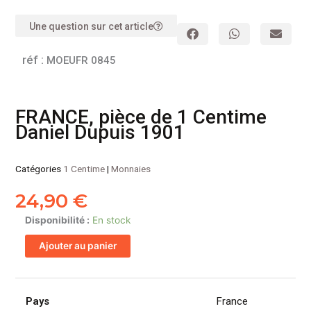
Une question sur cet article
réf :
MOEUFR 0845
FRANCE, pièce de 1 Centime
Daniel Dupuis 1901
Catégories
1 Centime
|
Monnaies
24,90
€
quantité
Disponibilité :
En stock
de
Ajouter au panier
FRANCE,
pièce
de
1
Pays
France
Centime