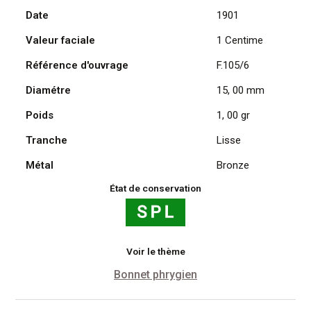
Date
1901
Daniel
Dupuis
Valeur faciale
1 Centime
1901
Référence d'ouvrage
F.105/6
Diamétre
15, 00 mm
Poids
1, 00 gr
Tranche
Lisse
Métal
Bronze
État de conservation
Voir le thème
Bonnet phrygien