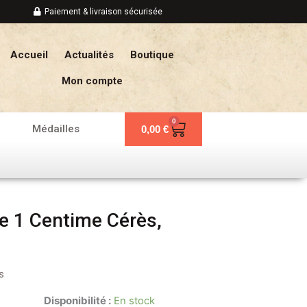
Paiement & livraison sécurisée
Accueil
Actualités
Boutique
Mon compte
0
Panier
Médailles
0,00
€
e 1 Centime Cérès,
s
Disponibilité :
En stock