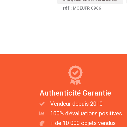
réf :
MOEUFR 0966
Authenticité Garantie
Vendeur depuis 2010
100% d'évaluations positives
+ de 10 000 objets vendus