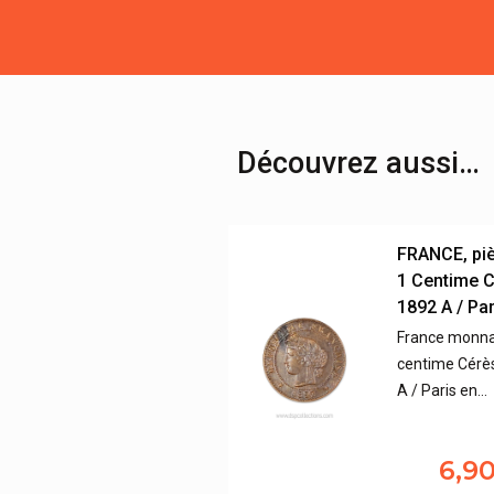
Découvrez aussi…
FRANCE, pi
1 Centime C
1892 A / Par
France monna
centime Cérè
A / Paris en…
6,9