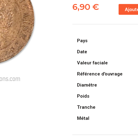
de
6,90
€
Ajout
FRANCE,
pièce
de
1
Pays
Centime
Cérès,
Date
1890
Valeur faciale
A
/
Référence d'ouvrage
Paris
Diamétre
Poids
Tranche
Métal