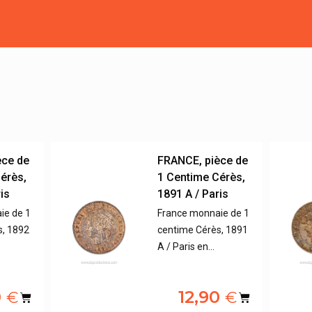
èce de
FRANCE, pièce de
érès,
1 Centime Cérès,
is
1891 A / Paris
ie de 1
France monnaie de 1
s, 1892
centime Cérès, 1891
A / Paris en…
0
12,90
€
€