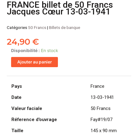
FRANCE billet de 50 Francs
Jacques Cœur 13-03-1941
Catégories
50 Francs
|
Billets de banque
24,90
€
quantité
Disponibilité :
En stock
de
Ajouter au panier
FRANCE
billet
de
50
Pays
France
Francs
Date
13-03-1941
Jacques
Cœur
Valeur faciale
50 Francs
13-
03-
Réference d'ouvrage
Fay#19/07
1941
Taille
145 x 90 mm