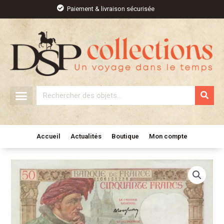
Aller
Paiement & livraison sécurisée
au
contenu
Rechercher
Accueil
Actualités
Boutique
Mon compte