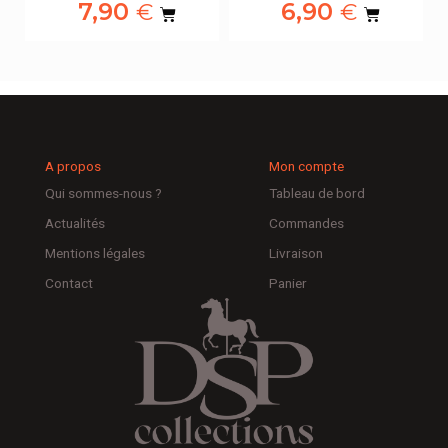
7,90
6,90
€
€
A propos
Mon compte
Qui sommes-nous ?
Tableau de bord
Actualités
Commandes
Mentions légales
Livraison
Contact
Panier