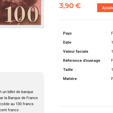
de
3,90
€
Ajout
FRANCE
billet
de
100
Pays
Francs
Paul-
Date
Cézanne
Valeur faciale
1997
Réference d'ouvrage
Taille
Matiére
P
t un billet de banque
par la Banque de France
uccède au 100 francs
 cent francs .