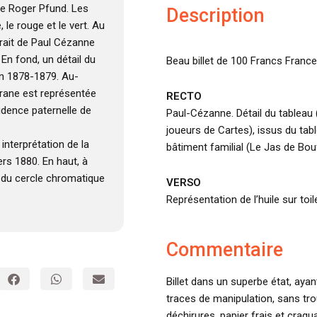
te Roger Pfund. Les
Description
le rouge et le vert. Au
trait de Paul Cézanne
En fond, un détail du
Beau billet de 100 Francs Franc
en 1878-1879. Au-
grane est représentée
RECTO
idence paternelle de
Paul-Cézanne. Détail du tableau 
joueurs de Cartes), issus du ta
interprétation de la
bâtiment familial (Le Jas de Bou
ers 1880. En haut, à
n du cercle chromatique
VERSO
Représentation de l’huile sur toi
Commentaire
Billet dans un superbe état, ayan
traces de manipulation, sans tr
déchirures, papier frais et craqu