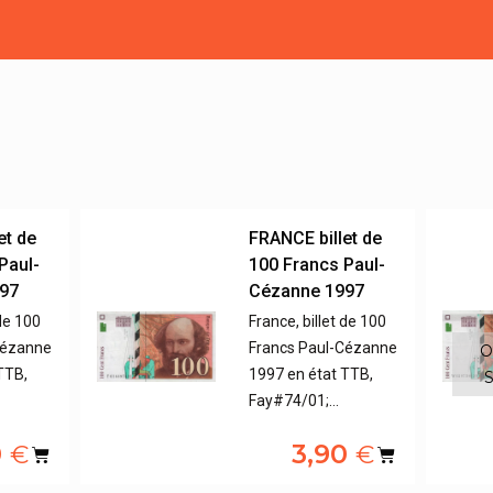
et de
FRANCE billet de
Paul-
100 Francs Paul-
97
Cézanne 1997
 de 100
France, billet de 100
Cézanne
Francs Paul-Cézanne
O
TTB,
1997 en état TTB,
S
Fay#74/01;…
0
3,90
€
€