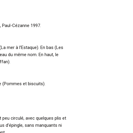
e, Paul-Cézanne 1997.
(La mer à l’Estaque). En bas (Les
bleau du même nom. En haut, le
ffan).
le (Pommes et biscuits).
t peu circulé, avec quelques plis et
ous d’épingle, sans manquants ni
ant.