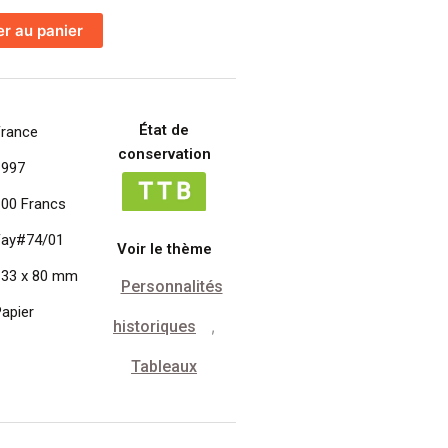
er au panier
État de
France
conservation
1997
100 Francs
Fay#74/01
Voir le thème
133 x 80 mm
Personnalités
apier
historiques
,
Tableaux