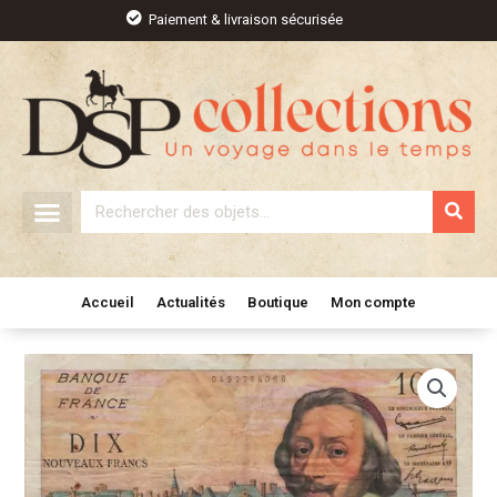
Aller
Paiement & livraison sécurisée
au
contenu
Rechercher
Accueil
Actualités
Boutique
Mon compte