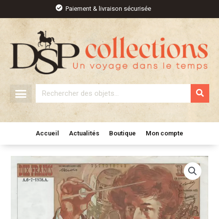
Aller
Paiement & livraison sécurisée
au
contenu
Rechercher
Accueil
Actualités
Boutique
Mon compte