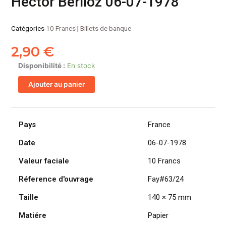
Hector Berlioz 06-07-1978
Catégories
10 Francs
|
Billets de banque
2,90
€
quantité
Disponibilité :
En stock
de
Ajouter au panier
FRANCE
billet
de
10
Pays
France
Francs
Date
06-07-1978
Hector
Berlioz
Valeur faciale
10 Francs
06-
07-
Réference d'ouvrage
Fay#63/24
1978
Taille
140 × 75 mm
Matiére
Papier