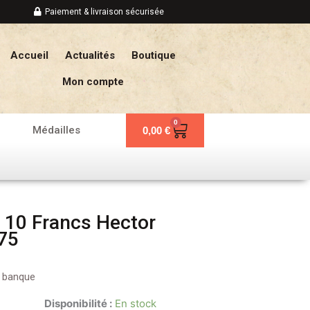
Paiement & livraison sécurisée
Accueil
Actualités
Boutique
Mon compte
0
Panier
Médailles
0,00
€
 10 Francs Hector
975
e banque
Disponibilité :
En stock