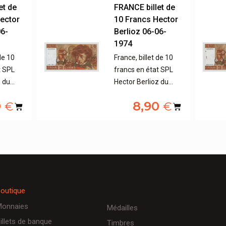
et de
FRANCE billet de
ector
10 Francs Hector
06-
Berlioz 06-06-
1974
de 10
France, billet de 10
t SPL
francs en état SPL
z du…
Hector Berlioz du…
0
8,90
€
€
outique
onnaies
Médailles
illets de banque
Timbres