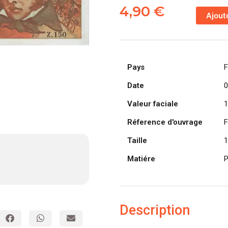
de
4,90
€
Ajout
FRANCE
billet
de
10
Pays
F
Francs
Hector
Date
0
Berlioz
Valeur faciale
1
06-
02-
Réference d'ouvrage
F
1975
Taille
1
Matiére
P
Description