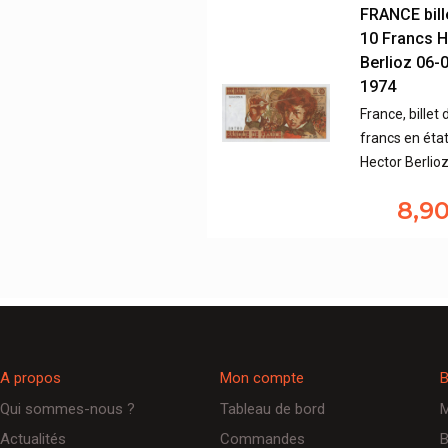
FRANCE bill
10 Francs H
Berlioz 06-
1974
France, billet 
francs en éta
Hector Berlio
8,9
A propos
Mon compte
B
Qui sommes-nous ?
Tableau de bord
M
Actualités
Commandes
B