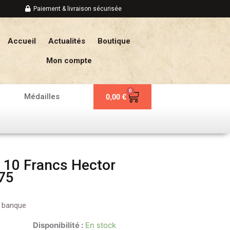
Paiement & livraison sécurisée
Accueil
Actualités
Boutique
Mon compte
0
Panier
Médailles
0,00
€
 10 Francs Hector
975
e banque
Disponibilité :
En stock