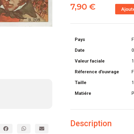
de
7,90
€
Ajout
FRANCE
billet
de
10
Pays
F
Francs
Hector
Date
0
Berlioz
Valeur faciale
1
03-
07-
Réference d'ouvrage
F
1975
Taille
1
Matiére
P
Description