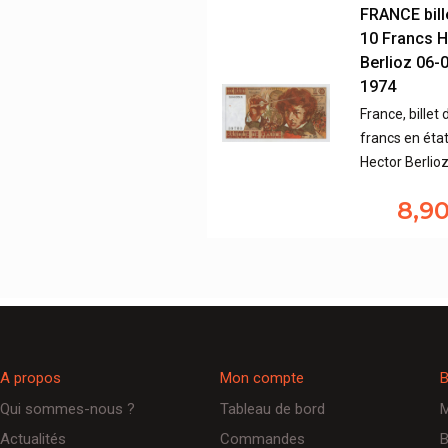
FRANCE bill
10 Francs H
Berlioz 06-
1974
France, billet 
francs en éta
Hector Berlio
8,9
A propos
Mon compte
B
Qui sommes-nous ?
Tableau de bord
M
Actualités
Commandes
B