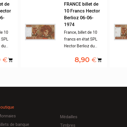
et de
FRANCE billet de
ector
10 Francs Hector
06-
Berlioz 06-06-
1974
de 10
France, billet de 10
t SPL
francs en état SPL
z du…
Hector Berlioz du…
0
8,90
€
€
outique
onnaies
Médailles
illets de banque
Timbres