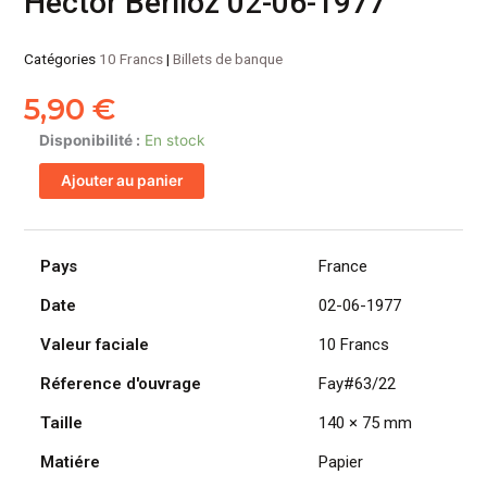
Hector Berlioz 02-06-1977
Catégories
10 Francs
|
Billets de banque
5,90
€
quantité
Disponibilité :
En stock
de
Ajouter au panier
FRANCE
billet
de
10
Pays
France
Francs
Date
02-06-1977
Hector
Berlioz
Valeur faciale
10 Francs
02-
06-
Réference d'ouvrage
Fay#63/22
1977
Taille
140 × 75 mm
Matiére
Papier