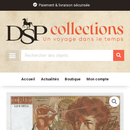
Aller
Paiement & livraison sécurisée
au
contenu
Rechercher
Accueil
Actualités
Boutique
Mon compte