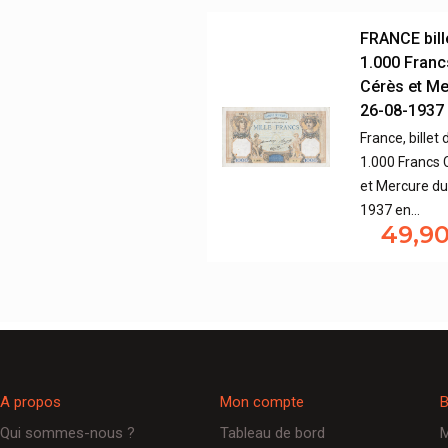
FRANCE bill
1.000 Franc
Cérès et M
26-08-1937
France, billet 
1.000 Francs 
et Mercure du
1937 en…
49,9
A propos
Mon compte
B
Qui sommes-nous ?
Tableau de bord
M