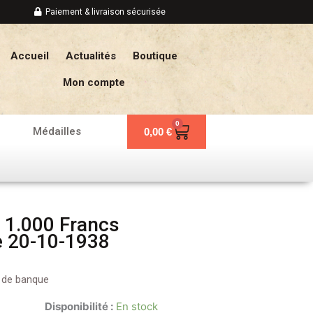
Paiement & livraison sécurisée
Accueil
Actualités
Boutique
Mon compte
0
Panier
Médailles
0,00
€
 1.000 Francs
e 20-10-1938
s de banque
Disponibilité :
En stock