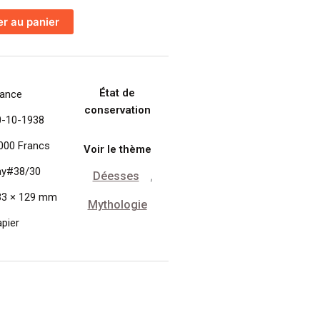
er au panier
État de
rance
conservation
0-10-1938
000 Francs
Voir le thème
ay#38/30
Déesses
,
33 × 129 mm
Mythologie
pier