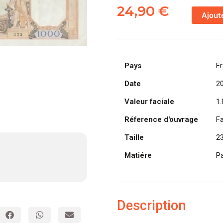
de
24,90
€
Ajout
FRANCE
billet
de
1.000
Pays
F
Francs
Cérès
Date
2
et
Valeur faciale
1.
Mercure
20-
Réference d'ouvrage
F
10-
Taille
2
1938
Matiére
Pa
Description