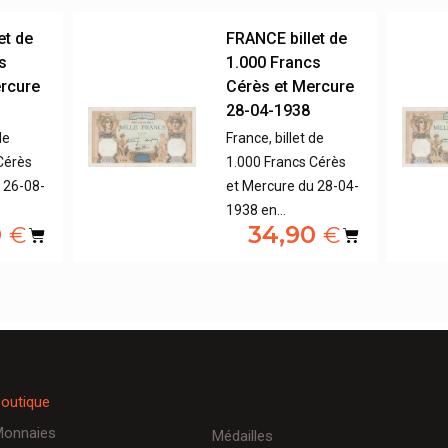
et de
FRANCE billet de
s
1.000 Francs
ercure
Cérès et Mercure
28-04-1938
de
France, billet de
Cérès
1.000 Francs Cérès
 26-08-
et Mercure du 28-04-
1938 en…
0
34,90
€
€
outique
onnaies
Médailles