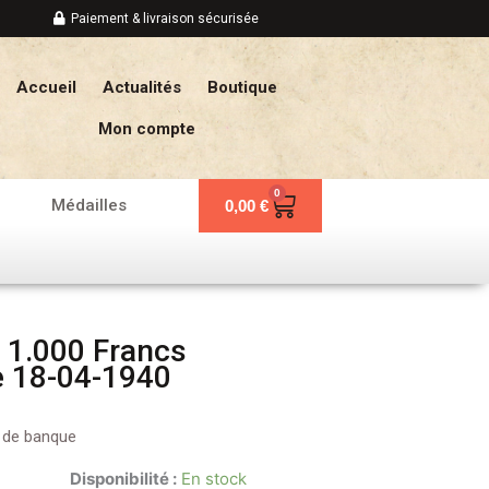
Paiement & livraison sécurisée
Accueil
Actualités
Boutique
Mon compte
0
Panier
Médailles
0,00
€
 1.000 Francs
e 18-04-1940
s de banque
Disponibilité :
En stock