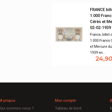
FRANCE bill
1.000 Franc
Cérès et M
02-02-1939
France, billet 
1.000 Francs 
et Mercure du
1939 en…
24,9
A propos
Mon compte
B
Qui sommes-nous ?
Tableau de bord
M