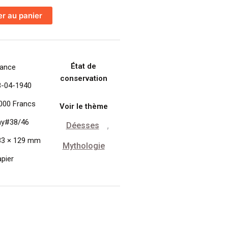
er au panier
État de
rance
conservation
8-04-1940
000 Francs
Voir le thème
ay#38/46
Déesses
,
33 × 129 mm
Mythologie
pier