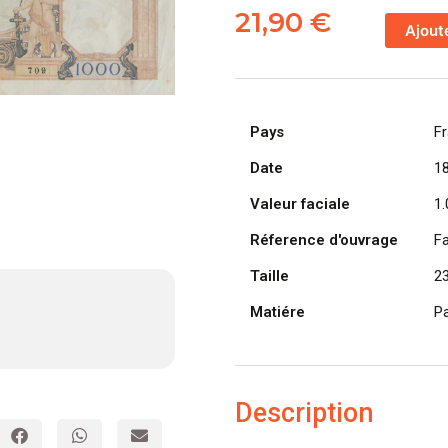
de
21,90
€
Ajout
FRANCE
billet
de
1.000
Pays
F
Francs
Cérès
Date
1
et
Valeur faciale
1.
Mercure
18-
Réference d'ouvrage
F
04-
Taille
2
1940
Matiére
Pa
Description