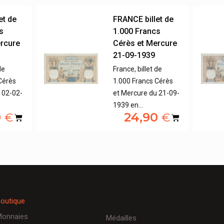
et de
FRANCE billet de
s
1.000 Francs
ercure
Cérès et Mercure
21-09-1939
de
France, billet de
Cérès
1.000 Francs Cérès
 02-02-
et Mercure du 21-09-
1939 en…
0
24,90
€
€
outique
onnaies
Médailles