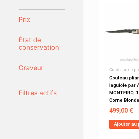
Prix
État de
conservation
Graveur
Couteaux de p
Couteau plia
laguiole par
Filtres actifs
MONTEIRO, 1
Corne Blond
499,00
€
Ajouter au 