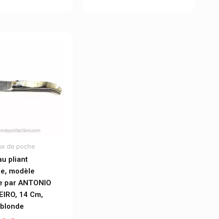
ux de poche
u pliant
le, modèle
e par ANTONIO
IRO, 14 Cm,
 blonde