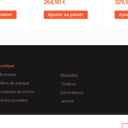
264,90
€
329,
panier
Ajouter au panier
Ajou
outique
onnaies
Médailles
illets de banque
Timbres
outeaux de poche
Décorations
artes postales
Jetons