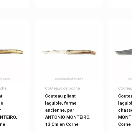
oche
Couteaux de poche
Coutea
nt
Couteau pliant
Coutea
me
laguiole, forme
laguio
r
ancienne, par
chass
NTEIRO,
ANTONIO MONTEIRO,
MONTE
rne
13 Cm en Corne
Corne