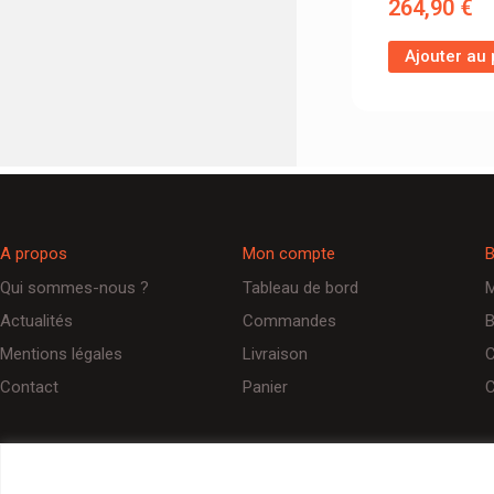
264,90
€
Ajouter au 
A propos
Mon compte
B
Qui sommes-nous ?
Tableau de bord
M
Actualités
Commandes
B
Mentions légales
Livraison
C
Contact
Panier
C