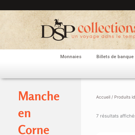
Aller
au
contenu
Monnaies
Billets de banque
Manche
Accueil
/ Produits i
en
7 résultats affiché
Corne