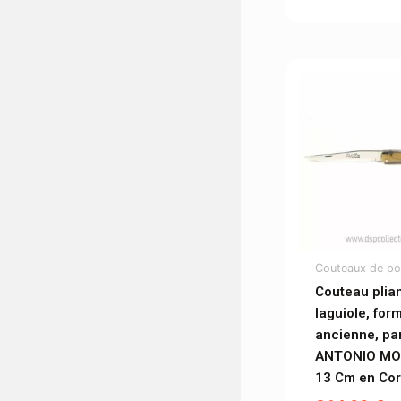
Couteaux de p
Couteau plia
laguiole, for
ancienne, pa
ANTONIO MO
13 Cm en Co