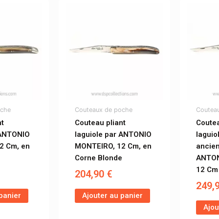
oche
Couteaux de poche
Coutea
nt
Couteau pliant
Coutea
 ANTONIO
laguiole par ANTONIO
laguio
2 Cm, en
MONTEIRO, 12 Cm, en
ancien
e
Corne Blonde
ANTON
12 Cm
204,90
€
249,
panier
Ajouter au panier
Ajou