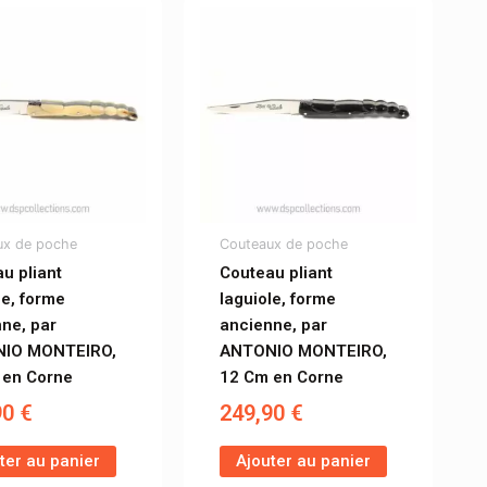
ux de poche
Couteaux de poche
u pliant
Couteau pliant
le, forme
laguiole, forme
ne, par
ancienne, par
IO MONTEIRO,
ANTONIO MONTEIRO,
 en Corne
12 Cm en Corne
90
€
249,90
€
ter au panier
Ajouter au panier