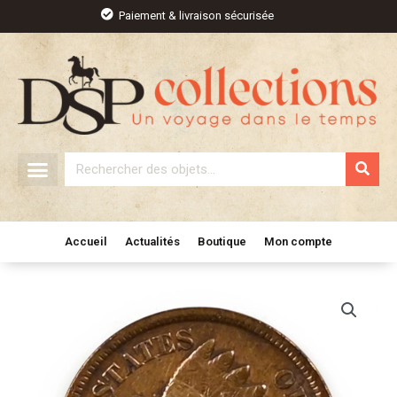
Aller
Paiement & livraison sécurisée
au
contenu
Rechercher
Accueil
Actualités
Boutique
Mon compte