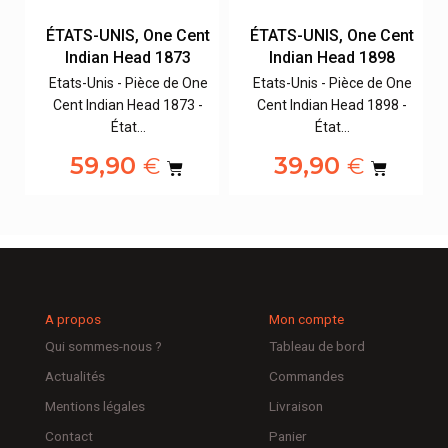
t
ÉTATS-UNIS, One Cent
ÉTATS-UNIS, One Cent
Indian Head 1873
Indian Head 1898
e
Etats-Unis - Pièce de One
Etats-Unis - Pièce de One
Cent Indian Head 1873 -
Cent Indian Head 1898 -
État…
État…
59,90
39,90
€
€
A propos
Mon compte
Qui sommes-nous ?
Tableau de bord
Actualités
Commandes
Mentions légales
Livraison
Contact
Panier