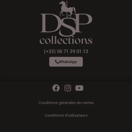
(+33) 06 71 39 01 13
WhatsApp
F
I
Y
a
n
o
c
s
u
Conditions générales de ventes
e
t
t
b
a
u
Conditions d’utilisateurs
o
g
b
o
r
e