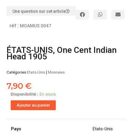
Une question sur cet article
réf :
MOAMUS 0047
ÉTATS-UNIS, One Cent Indian
Head 1905
Catégories
Etats-Unis
|
Monnaies
7,90
€
quantité
Disponibilité :
En stock
de
Ajouter au panier
ÉTATS-
UNIS,
One
Cent
Pays
Etats-Unis
Indian