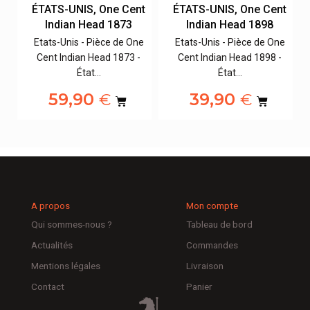
t
ÉTATS-UNIS, One Cent
ÉTATS-UNIS, One Cent
Indian Head 1873
Indian Head 1898
e
Etats-Unis - Pièce de One
Etats-Unis - Pièce de One
Cent Indian Head 1873 -
Cent Indian Head 1898 -
État…
État…
59,90
39,90
€
€
A propos
Mon compte
Qui sommes-nous ?
Tableau de bord
Actualités
Commandes
Mentions légales
Livraison
Contact
Panier