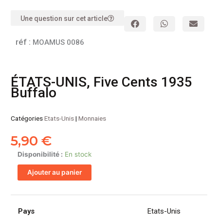
Une question sur cet article
réf :
MOAMUS 0086
ÉTATS-UNIS, Five Cents 1935
Buffalo
Catégories
Etats-Unis
|
Monnaies
5,90
€
quantité
Disponibilité :
En stock
de
Ajouter au panier
ÉTATS-
UNIS,
Five
Cents
Pays
Etats-Unis
1935