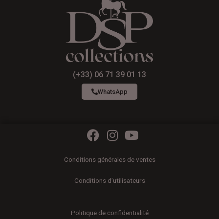
(+33) 06 71 39 01 13
WhatsApp
F
I
Y
a
n
o
c
s
u
Conditions générales de ventes
e
t
t
b
a
u
Conditions d’utilisateurs
o
g
b
o
r
e
Politique de confidentialité