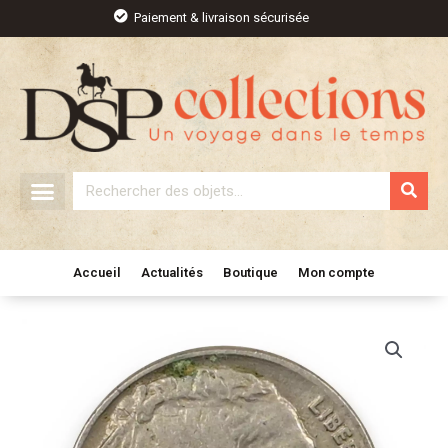
Aller
Paiement & livraison sécurisée
au
contenu
Rechercher
Accueil
Actualités
Boutique
Mon compte