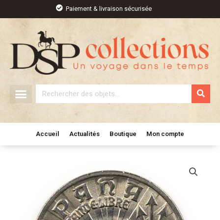
Aller
Paiement & livraison sécurisée
au
contenu
Rechercher
Accueil
Actualités
Boutique
Mon compte