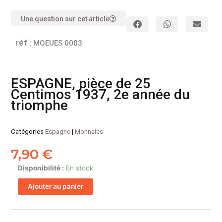
Une question sur cet article
réf :
MOEUES 0003
ESPAGNE, pièce de 25
Centimos 1937, 2e année du
triomphe
Catégories
Espagne
|
Monnaies
7,90
€
quantité
Disponibilité :
En stock
de
Ajouter au panier
ESPAGNE,
pièce
de
25