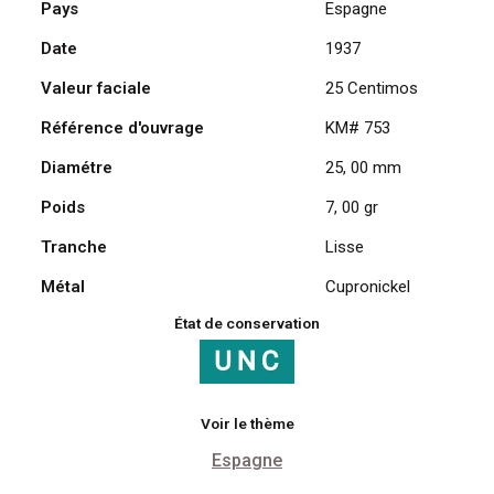
Pays
Espagne
Centimos
Date
1937
1937,
2e
Valeur faciale
25 Centimos
année
du
Référence d'ouvrage
KM# 753
triomphe
Diamétre
25, 00 mm
Poids
7, 00 gr
Tranche
Lisse
Métal
Cupronickel
État de conservation
Voir le thème
Espagne