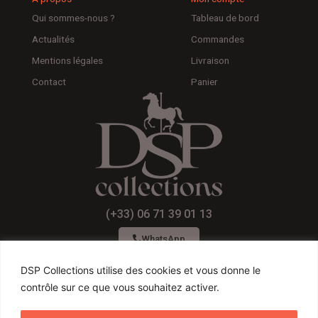
Qui sommes-nous ?
Tableau de bord
Actualités
Commandes
Mentions légales
Livraison
Contact
Panier
(+33) 06 71 39 01 13
WhatsApp
DSP Collections utilise des cookies et vous donne le
contrôle sur ce que vous souhaitez activer.
F
I
Y