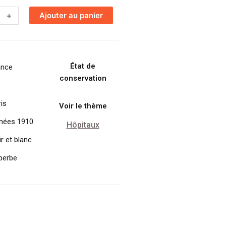
+
Ajouter au panier
État de
,
ance
conservation
e
is
Voir le thème
nées 1910
Hôpitaux
r et blanc
perbe