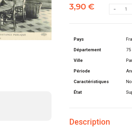
de
3,90
€
-
CPA
PARIS,
École
des
Pays
Infirmières
Fr
L'épluchag
Département
75
des
Ville
legumes
Par
(75011)
Période
An
Caractéristiques
Noi
État
Su
Description