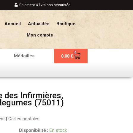
Paiement & livraison sécurisée
Accueil
Actualités
Boutique
Mon compte
0
Panier
Médailles
0,00
€
 des Infirmières,
 legumes (75011)
ent
|
Cartes postales
Disponibilité :
En stock