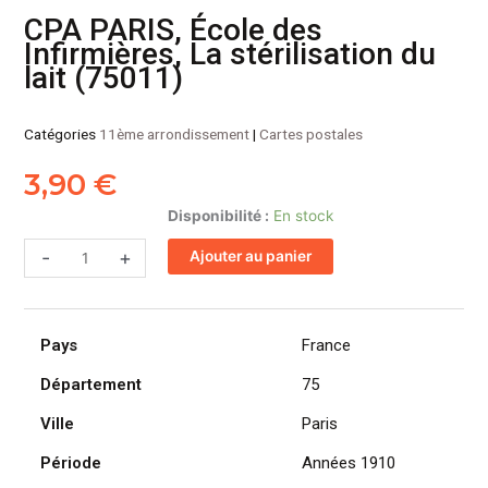
CPA PARIS, École des
Infirmières, La stérilisation du
lait (75011)
Catégories
11ème arrondissement
|
Cartes postales
3,90
€
quantité
Disponibilité :
En stock
de
-
+
Ajouter au panier
CPA
PARIS,
École
des
Pays
France
Infirmières,
La
Département
75
stérilisation
Ville
Paris
du
lait
Période
Années 1910
(75011)