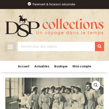
Aller
Paiement & livraison sécurisée
au
contenu
Rechercher
Accueil
Actualités
Boutique
Mon compte