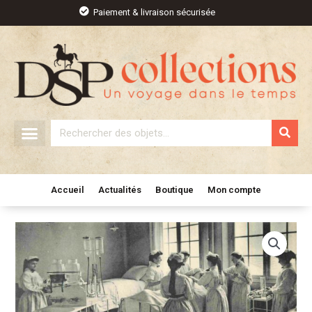
Aller
Paiement & livraison sécurisée
au
contenu
Rechercher
Accueil
Actualités
Boutique
Mon compte