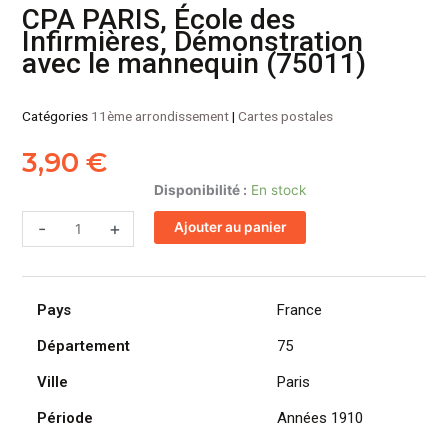
CPA PARIS, École des
Infirmières, Démonstration
avec le mannequin (75011)
Catégories
11ème arrondissement
|
Cartes postales
3,90
€
quantité
Disponibilité :
En stock
de
-
+
Ajouter au panier
CPA
PARIS,
École
des
Pays
France
Infirmières,
Démonstration
Département
75
avec
Ville
Paris
le
mannequin
Période
Années 1910
(75011)