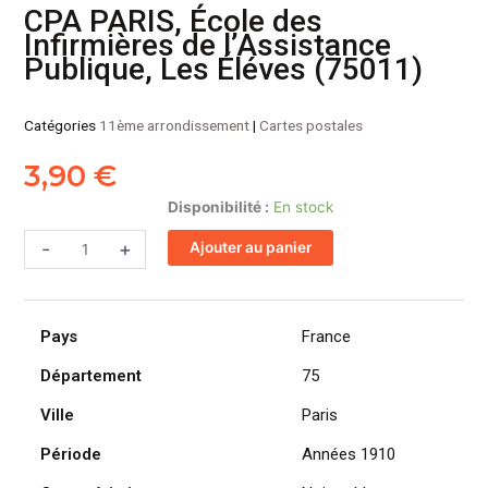
CPA PARIS, École des
Infirmières de l’Assistance
Publique, Les Éléves (75011)
Catégories
11ème arrondissement
|
Cartes postales
3,90
€
quantité
Disponibilité :
En stock
de
-
+
Ajouter au panier
CPA
PARIS,
École
des
Pays
France
Infirmières
de
Département
75
l'Assistance
Ville
Paris
Publique,
Les
Période
Années 1910
Éléves