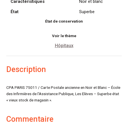
Caractéristiques
Noir et blanc
(75011)
État
Superbe
État de conservation
Voir le thème
Hôpitaux
Description
CPA PARIS 75011 / Carte Postale ancienne en Noir et Blanc – École
des Infirmières de l’Assistance Publique, Les Elèves – Superbe état
« vieux stock de magasin ».
Commentaire