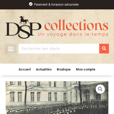
Aller
Paiement & livraison sécurisée
au
contenu
Rechercher
Accueil
Actualités
Boutique
Mon compte