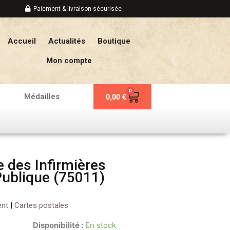
Paiement & livraison sécurisée
Accueil
Actualités
Boutique
Mon compte
0
Panier
Médailles
0,00
€
 des Infirmières
Publique (75011)
ent
|
Cartes postales
Disponibilité :
En stock