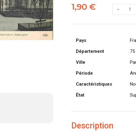
de
1,90
€
-
CPA
PARIS,
École
des
Pays
Infirmières
Fr
de
Département
75
l'Assistanc
Ville
Publique
Par
(75011)
Période
An
Caractéristiques
Noi
État
Su
Description