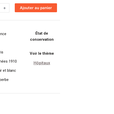
+
Ajouter au panier
État de
ance
conservation
e
is
Voir le thème
nées 1910
Hôpitaux
r et blanc
perbe