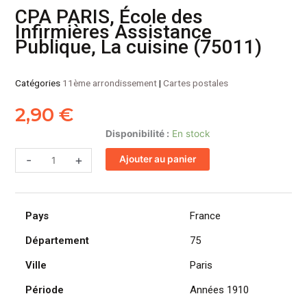
CPA PARIS, École des
Infirmières Assistance
Publique, La cuisine (75011)
Catégories
11ème arrondissement
|
Cartes postales
2,90
€
quantité
Disponibilité :
En stock
de
-
+
Ajouter au panier
CPA
PARIS,
École
des
Pays
France
Infirmières
Assistance
Département
75
Publique,
Ville
Paris
La
cuisine
Période
Années 1910
(75011)