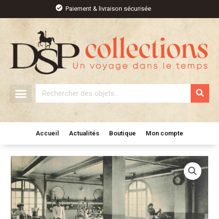
Aller
Paiement & livraison sécurisée
au
contenu
Rechercher
Accueil
Actualités
Boutique
Mon compte