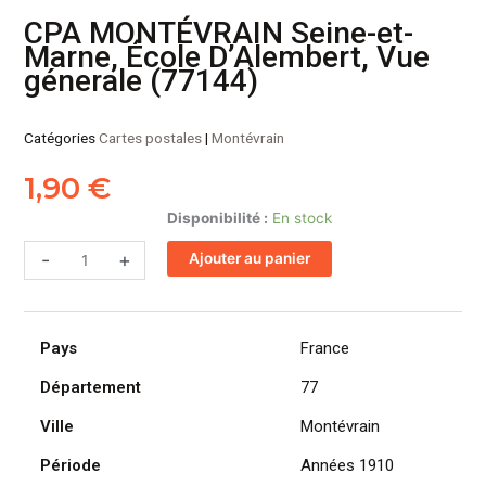
CPA MONTÉVRAIN Seine-et-
Marne, École D’Alembert, Vue
génerale (77144)
Catégories
Cartes postales
|
Montévrain
1,90
€
quantité
Disponibilité :
En stock
de
-
+
Ajouter au panier
CPA
MONTÉVRAIN
Seine-
et-
Pays
France
Marne,
École
Département
77
D'Alembert,
Ville
Montévrain
Vue
génerale
Période
Années 1910
(77144)