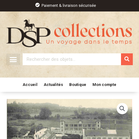
Aller
Paiement & livraison sécurisée
au
contenu
Rechercher
Accueil
Actualités
Boutique
Mon compte