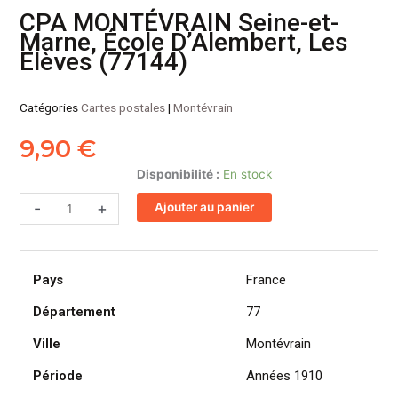
CPA MONTÉVRAIN Seine-et-
Marne, École D’Alembert, Les
Elèves (77144)
Catégories
Cartes postales
|
Montévrain
9,90
€
quantité
Disponibilité :
En stock
de
-
+
Ajouter au panier
CPA
MONTÉVRAIN
Seine-
et-
Pays
France
Marne,
École
Département
77
D'Alembert,
Ville
Montévrain
Les
Elèves
Période
Années 1910
(77144)