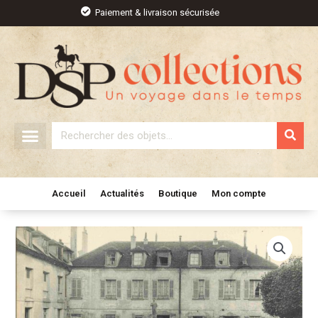
Aller
Paiement & livraison sécurisée
au
contenu
Rechercher
Accueil
Actualités
Boutique
Mon compte