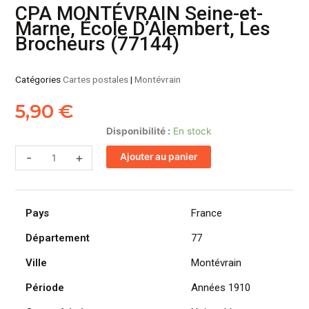
CPA MONTÉVRAIN Seine-et-
Marne, École D’Alembert, Les
Brocheurs (77144)
Catégories
Cartes postales
|
Montévrain
5,90
€
quantité
Disponibilité :
En stock
de
-
+
Ajouter au panier
CPA
MONTÉVRAIN
Seine-
et-
Pays
France
Marne,
École
Département
77
D'Alembert,
Ville
Montévrain
Les
Brocheurs
Période
Années 1910
(77144)