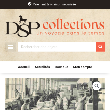
Aller
Paiement & livraison sécurisée
au
contenu
Rechercher
Accueil
Actualités
Boutique
Mon compte