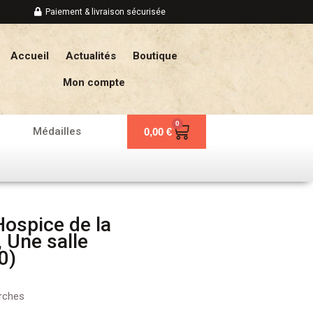
Paiement & livraison sécurisée
Accueil
Actualités
Boutique
Mon compte
0
Panier
Médailles
0,00
€
ospice de la
 Une salle
0)
rches