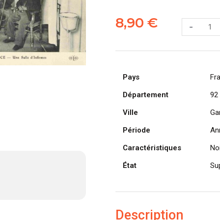
quantité
de
8,90
€
-
CPA
GARCHES,
Hospice
de
Pays
la
Fr
Reconnais
Département
92
Une
Ville
salle
Ga
d'Infirmes
Période
An
(92380)
Caractéristiques
Noi
État
Su
Description