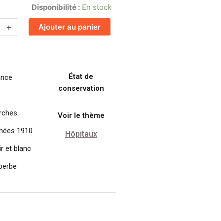
Disponibilité :
En stock
+
Ajouter au panier
État de
ance
conservation
sance,
rches
Voir le thème
nées 1910
Hôpitaux
r et blanc
perbe