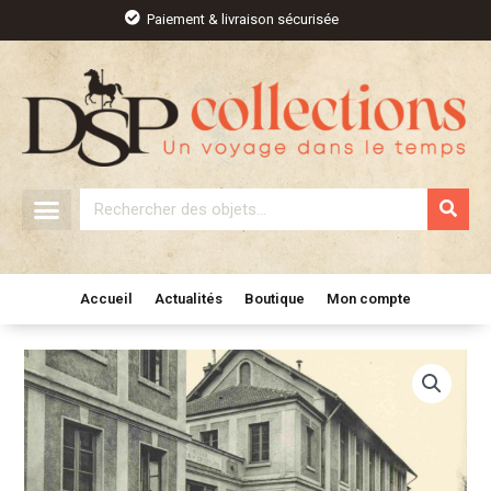
Aller
Paiement & livraison sécurisée
au
contenu
Rechercher
Accueil
Actualités
Boutique
Mon compte