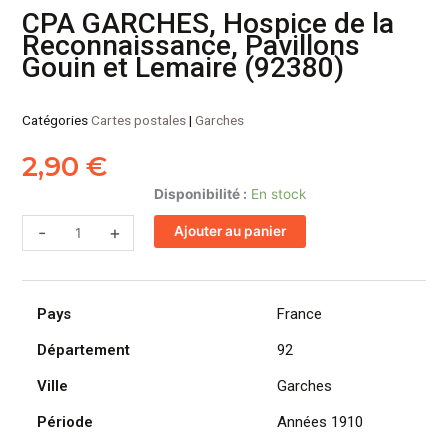
CPA GARCHES, Hospice de la
Reconnaissance, Pavillons
Gouin et Lemaire (92380)
Catégories
Cartes postales
|
Garches
2,90
€
quantité
Disponibilité :
En stock
de
-
+
Ajouter au panier
CPA
GARCHES,
Hospice
de
Pays
France
la
Reconnaissance,
Département
92
Pavillons
Ville
Garches
Gouin
et
Période
Années 1910
Lemaire