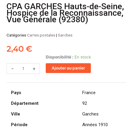
CPA GARCHES Hauts-de-Seine,
Hospice de la Reconnaissance,
Vue Générale (92380)
Catégories
Cartes postales
|
Garches
2,40
€
quantité
Disponibilité :
En stock
de
-
+
Ajouter au panier
CPA
GARCHES
Hauts-
de-
Pays
France
Seine,
Hospice
Département
92
de
Ville
Garches
la
Reconnaissance,
Période
Années 1910
Vue