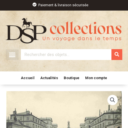
Aller
Paiement & livraison sécurisée
au
contenu
Rechercher
Accueil
Actualités
Boutique
Mon compte