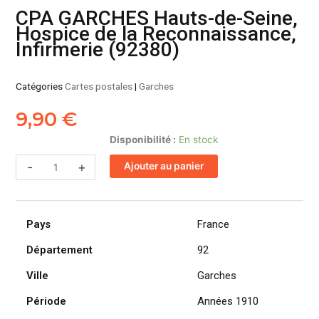
CPA GARCHES Hauts-de-Seine,
Hospice de la Reconnaissance,
Infirmerie (92380)
Catégories
Cartes postales
|
Garches
9,90
€
quantité
Disponibilité :
En stock
de
-
+
Ajouter au panier
CPA
GARCHES
Hauts-
de-
Pays
France
Seine,
Hospice
Département
92
de
Ville
Garches
la
Reconnaissance,
Période
Années 1910
Infirmerie