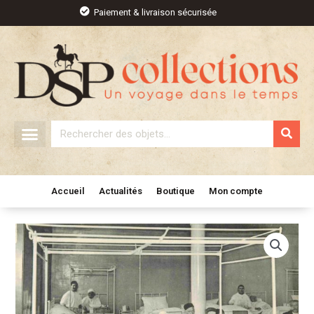
Aller
Paiement & livraison sécurisée
au
contenu
Rechercher
Accueil
Actualités
Boutique
Mon compte