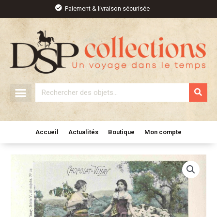
Aller
Paiement & livraison sécurisée
au
contenu
Rechercher
Accueil
Actualités
Boutique
Mon compte