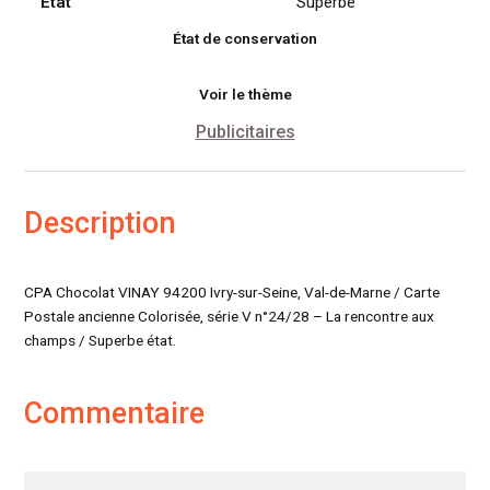
rencontre
État
Superbe
aux
État de conservation
champs
Voir le thème
Publicitaires
Description
CPA Chocolat VINAY 94200 Ivry-sur-Seine, Val-de-Marne / Carte
Postale ancienne Colorisée, série V n°24/28 – La rencontre aux
champs / Superbe état.
Commentaire