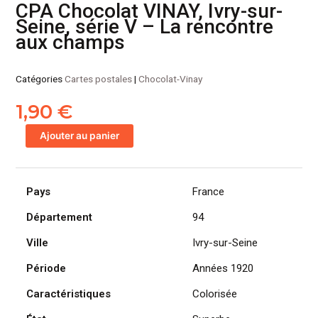
CPA Chocolat VINAY, Ivry-sur-
Seine, série V – La rencontre
aux champs
Catégories
Cartes postales
|
Chocolat-Vinay
1,90
€
quantité
Ajouter au panier
de
CPA
Chocolat
Pays
France
VINAY,
Ivry-
Département
94
sur-
Seine,
Ville
Ivry-sur-Seine
série
Période
Années 1920
V
-
Caractéristiques
Colorisée
La