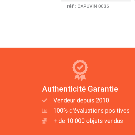
réf :
CAPUVIN 0036
Authenticité Garantie
Vendeur depuis 2010
100% d'évaluations positives
+ de 10 000 objets vendus