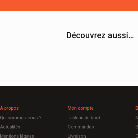
Découvrez aussi…
A propos
Mon compte
B
Qui sommes-nous ?
Tableau de bord
M
Actualités
Commandes
B
Mentions légales
Livraison
C