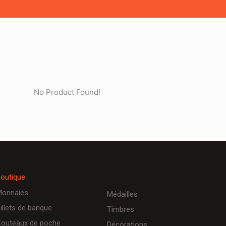
No Product Found!
outique
onnaies
Médailles
illets de banque
Timbres
outeaux de poche
Décorations