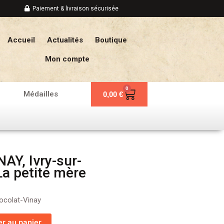
Paiement & livraison sécurisée
Accueil
Actualités
Boutique
Mon compte
0
Panier
Médailles
0,00
€
AY, Ivry-sur-
La petite mère
ocolat-Vinay
er au panier