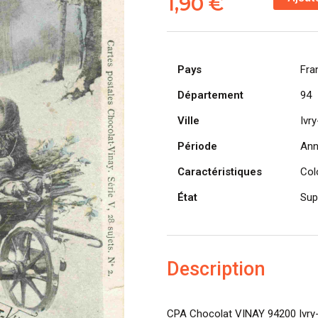
1,90
€
de
CPA
Chocolat
VINAY,
Pays
Fra
Ivry-
sur-
Département
94
Seine,
Ville
Ivr
série
V
Période
Ann
-
Caractéristiques
Col
La
petite
État
Sup
mère
Description
CPA Chocolat VINAY 94200 Ivry-