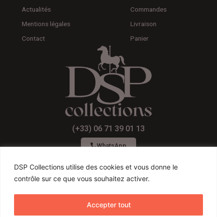
Actualités
Commandes
Mentions légales
Livraison
Contact
Panier
(+33) 06 71 39 01 13
WhatsApp
DSP Collections utilise des cookies et vous donne le
contrôle sur ce que vous souhaitez activer.
F
I
Y
a
n
o
Accepter tout
c
s
u
Conditions générales de ventes