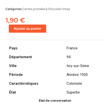
Catégories
Cartes postales
|
Chocolat-Vinay
1,90
€
quantité
Ajouter au panier
de
CPA
Chocolat
Pays
France
VINAY,
Ivry-
Département
94
sur-
Seine,
Ville
Ivry-sur-Seine
série
Période
Années 1920
V
-
Caractéristiques
Colorisée
Joli
perchoir
État
Superbe
État de conservation