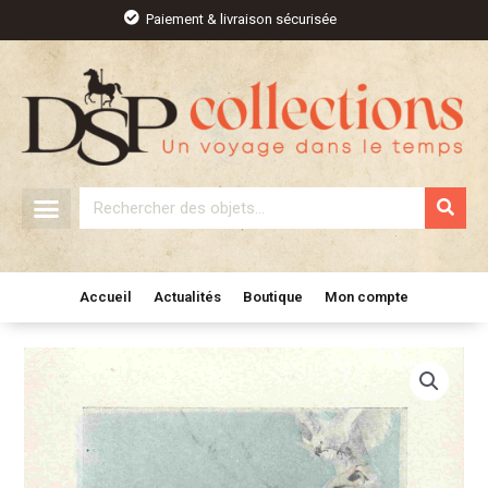
Aller
Paiement & livraison sécurisée
au
contenu
Rechercher
Accueil
Actualités
Boutique
Mon compte