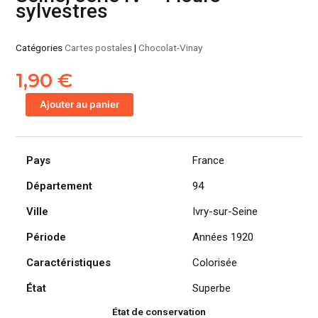
sylvestres
Catégories
Cartes postales
|
Chocolat-Vinay
1,90
€
quantité
Ajouter au panier
de
CPA
Chocolat
Pays
France
VINAY,
Ivry-
Département
94
sur-
Seine,
Ville
Ivry-sur-Seine
série
Période
Années 1920
IV
-
Caractéristiques
Colorisée
Fleurs
sylvestres
État
Superbe
État de conservation