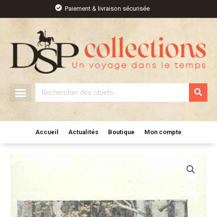
Aller
Paiement & livraison sécurisée
au
contenu
Rechercher
Accueil
Actualités
Boutique
Mon compte