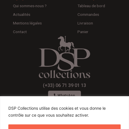
Qui sommes-nous ?
Tableau de bord
Actualités
Commandes
Mentions légales
Livraison
Contact
Panier
(+33) 06 71 39 01 13
WhatsApp
DSP Collections utilise des cookies et vous donne le
contrôle sur ce que vous souhaitez activer.
F
I
Y
a
n
o