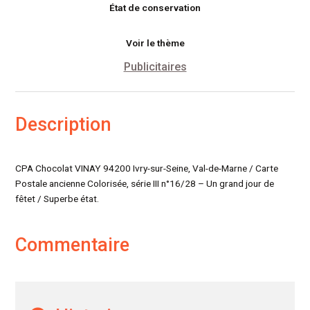
État de conservation
de
fête
Voir le thème
Publicitaires
Description
CPA Chocolat VINAY 94200 Ivry-sur-Seine, Val-de-Marne / Carte
Postale ancienne Colorisée, série III n°16/28 – Un grand jour de
fêtet / Superbe état.
Commentaire