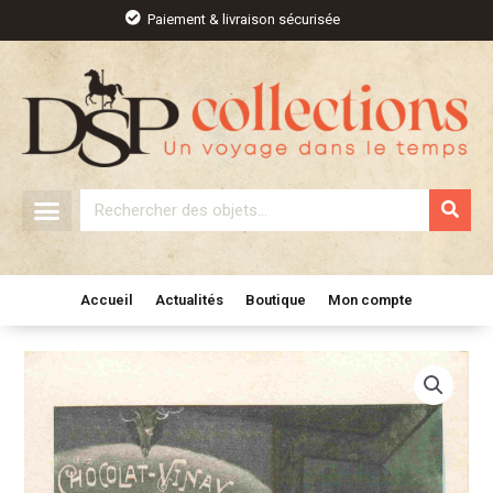
Aller
Paiement & livraison sécurisée
au
contenu
Rechercher
Accueil
Actualités
Boutique
Mon compte