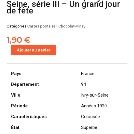
Seine, série III – Un grand jour
de fête
Catégories
Cartes postales
|
Chocolat-Vinay
1,90
€
quantité
Ajouter au panier
de
CPA
Chocolat
Pays
France
VINAY,
Ivry-
Département
94
sur-
Seine,
Ville
Ivry-sur-Seine
série
Période
Années 1920
III
-
Caractéristiques
Colorisée
Un
grand
État
Superbe
jour