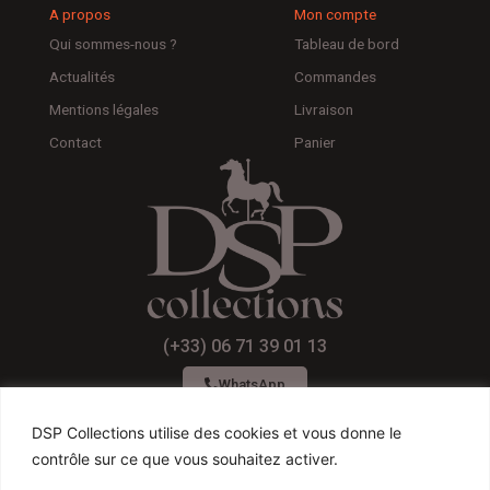
A propos
Mon compte
Qui sommes-nous ?
Tableau de bord
Actualités
Commandes
Mentions légales
Livraison
Contact
Panier
(+33) 06 71 39 01 13
WhatsApp
DSP Collections utilise des cookies et vous donne le
contrôle sur ce que vous souhaitez activer.
F
I
Y